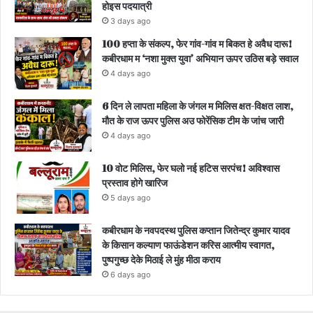
होइस पदयात्री
3 days ago
100 हप्ता के संकल्प, फेर गांव-गांव म बिकत हे अवैध दारू!
कबीरधाम म ‘नशा मुक्त युवा’ अभियान ऊपर उठिस बड़े सवाल
4 days ago
6 दिन ले लापता महिला के जंगल म मिलिस क्षत-विक्षत लाश,
मौत के राज ऊपर पुलिस अउ फोरेंसिक टीम के जांच जारी
4 days ago
10 वोट मिलिस, फेर घलो नई हटिस सरपंच! अविश्वास
प्रस्ताव होगे खारिज
5 days ago
कबीरधाम के नवपदस्थ पुलिस कप्तान जितेन्द्र कुमार यादव
के किसान कल्याण फाऊंडेशन करिस आत्मीय स्वागत,
पुष्पगुच्छ देके मिठाई ले मुंह मीठा कराय
6 days ago