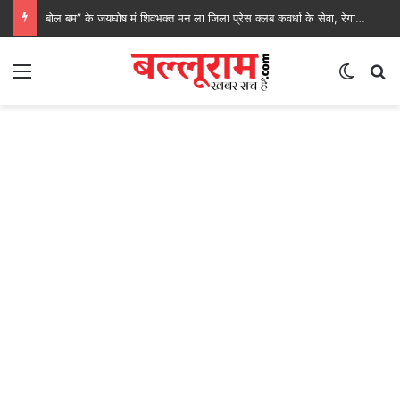
बोल बम” के जयघोष मं शिवभक्त मन ला जिला प्रेस क्लब कवर्धा के सेवा, रेगाखार चौक मं स्वल्पाहार पाय के गदगद होइस पदयात्री
Menu
Switch
S