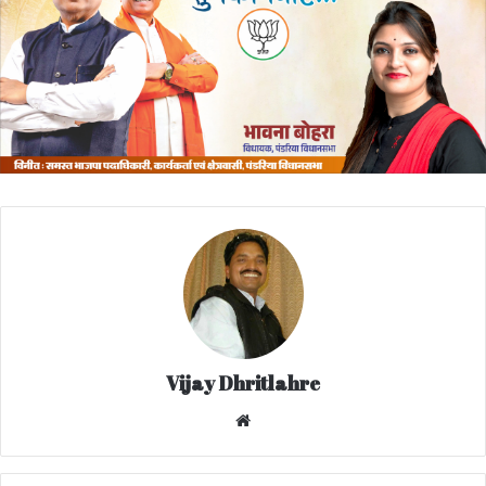
Vijay Dhritlahre
We
bsi
te