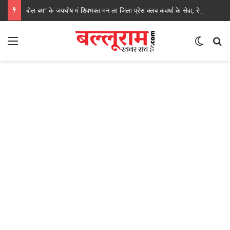
बोल बम” के जयघोष मं शिवभक्त मन ला जिला प्रेस क्लब कवर्धा के सेवा, रेगाखार चौक मं स्वल्पाहार पाय के गदगद होइस पदयात्री
Menu
Switch
S