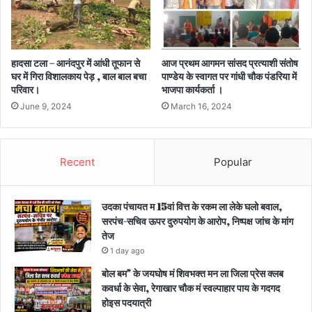
हादसा टला – आनंदपुर में आंधी तूफान से
आज प्रथम आगमन सांसद प्रत्याशी संतोष
घर में गिरा विशालकाय पेड़ , बाल बाल बचा
पाण्डेय के स्वागत पर गांधी चौक पंडरिया में
परिवार।
भाजपा कार्यकर्ता ।
June 9, 2024
March 16, 2024
Recent
Popular
उदका पंचायत म 15वां वित्त के रकम ला लेके घलो बवाल,
सरपंच-सचिव ऊपर दुरुपयोग के आरोप, निष्पक्ष जांच के मांग
तेज
1 day ago
बोल बम” के जयघोष मं शिवभक्त मन ला जिला प्रेस क्लब
कवर्धा के सेवा, रेगाखार चौक मं स्वल्पाहार पाय के गदगद
होइस पदयात्री