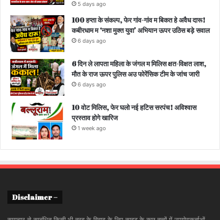
5 days ago
100 हप्ता के संकल्प, फेर गांव-गांव म बिकत हे अवैध दारू!
कबीरधाम म ‘नशा मुक्त युवा’ अभियान ऊपर उठिस बड़े सवाल
6 days ago
6 दिन ले लापता महिला के जंगल म मिलिस क्षत-विक्षत लाश,
मौत के राज ऊपर पुलिस अउ फोरेंसिक टीम के जांच जारी
6 days ago
10 वोट मिलिस, फेर घलो नई हटिस सरपंच! अविश्वास
प्रस्ताव होगे खारिज
1 week ago
Disclaimer –
समाचार से सम्बंधित किसी भी तरह के विवाद के लिए साइट के कुछ तत्वों में उपयोगकर्ताओं