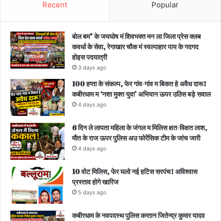
Recent
Popular
बोल बम” के जयघोष मं शिवभक्त मन ला जिला प्रेस क्लब
कवर्धा के सेवा, रेगाखार चौक मं स्वल्पाहार पाय के गदगद
होइस पदयात्री
3 days ago
100 हप्ता के संकल्प, फेर गांव-गांव म बिकत हे अवैध दारू!
कबीरधाम म ‘नशा मुक्त युवा’ अभियान ऊपर उठिस बड़े सवाल
4 days ago
6 दिन ले लापता महिला के जंगल म मिलिस क्षत-विक्षत लाश,
मौत के राज ऊपर पुलिस अउ फोरेंसिक टीम के जांच जारी
4 days ago
10 वोट मिलिस, फेर घलो नई हटिस सरपंच! अविश्वास
प्रस्ताव होगे खारिज
5 days ago
कबीरधाम के नवपदस्थ पुलिस कप्तान जितेन्द्र कुमार यादव