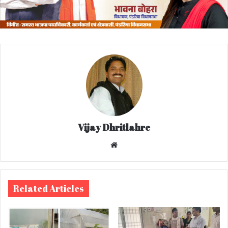
Vijay Dhritlahre
We
bsi
te
Related Articles