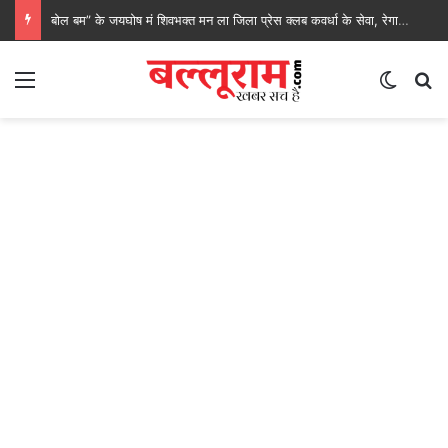
बोल बम” के जयघोष मं शिवभक्त मन ला जिला प्रेस क्लब कवर्धा के सेवा, रेगाखार चौक मं स्वल्पाहार पाय के गदगद होइस पदयात्री
Menu
Switch
S