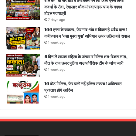
बोल बम” के जयघोष मं शिवभक्त मन ला जिला प्रेस क्लब
कवर्धा के सेवा, रेगाखार चौक मं स्वल्पाहार पाय के गदगद
होइस पदयात्री
7 days ago
100 हप्ता के संकल्प, फेर गांव-गांव म बिकत हे अवैध दारू!
कबीरधाम म ‘नशा मुक्त युवा’ अभियान ऊपर उठिस बड़े सवाल
1 week ago
6 दिन ले लापता महिला के जंगल म मिलिस क्षत-विक्षत लाश,
मौत के राज ऊपर पुलिस अउ फोरेंसिक टीम के जांच जारी
1 week ago
10 वोट मिलिस, फेर घलो नई हटिस सरपंच! अविश्वास
प्रस्ताव होगे खारिज
1 week ago