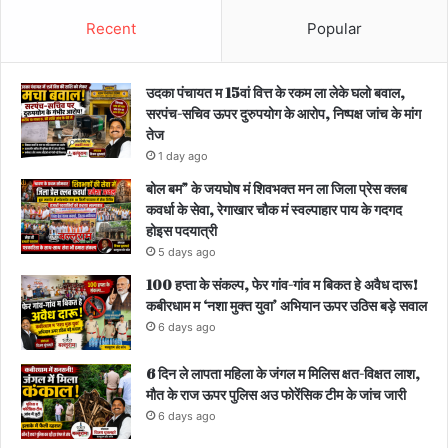
Recent
Popular
उदका पंचायत म 15वां वित्त के रकम ला लेके घलो बवाल,
सरपंच-सचिव ऊपर दुरुपयोग के आरोप, निष्पक्ष जांच के मांग
तेज
1 day ago
बोल बम” के जयघोष मं शिवभक्त मन ला जिला प्रेस क्लब
कवर्धा के सेवा, रेगाखार चौक मं स्वल्पाहार पाय के गदगद
होइस पदयात्री
5 days ago
100 हप्ता के संकल्प, फेर गांव-गांव म बिकत हे अवैध दारू!
कबीरधाम म ‘नशा मुक्त युवा’ अभियान ऊपर उठिस बड़े सवाल
6 days ago
6 दिन ले लापता महिला के जंगल म मिलिस क्षत-विक्षत लाश,
मौत के राज ऊपर पुलिस अउ फोरेंसिक टीम के जांच जारी
6 days ago