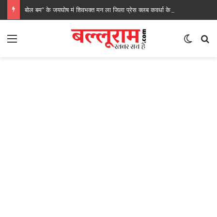
बोल बम” के जयघोष मं शिवभक्त मन ला जिला प्रेस क्लब कवर्धा के सेवा, रेगाखार चौक मं स्वल्पाहार पाय के गदगद होइस पदयात्री
Menu
Switch
S