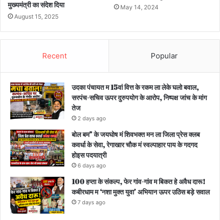
मुख्यमंत्री का संदेश दिया
May 14, 2024
August 15, 2025
Recent
Popular
उदका पंचायत म 15वां वित्त के रकम ला लेके घलो बवाल,
सरपंच-सचिव ऊपर दुरुपयोग के आरोप, निष्पक्ष जांच के मांग
तेज
2 days ago
बोल बम” के जयघोष मं शिवभक्त मन ला जिला प्रेस क्लब
कवर्धा के सेवा, रेगाखार चौक मं स्वल्पाहार पाय के गदगद
होइस पदयात्री
6 days ago
100 हप्ता के संकल्प, फेर गांव-गांव म बिकत हे अवैध दारू!
कबीरधाम म ‘नशा मुक्त युवा’ अभियान ऊपर उठिस बड़े सवाल
7 days ago