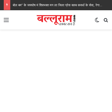
बोल बम” के जयघोष मं शिवभक्त मन ला जिला प्रेस क्लब कवर्धा के सेवा, रेगाखार चौक मं स्वल्पाहार पाय के गदगद होइस पदयात्री
Menu
Switch
S