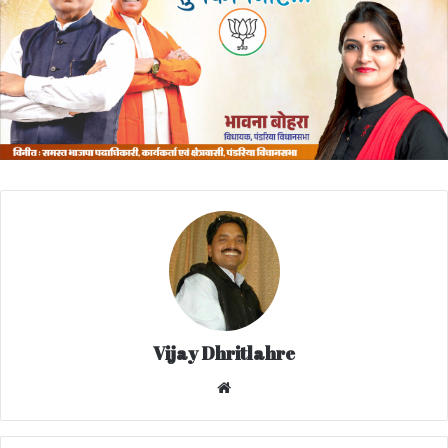
Vijay Dhritlahre
We
bsi
te