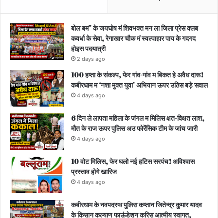
बोल बम” के जयघोष मं शिवभक्त मन ला जिला प्रेस क्लब
कवर्धा के सेवा, रेगाखार चौक मं स्वल्पाहार पाय के गदगद
होइस पदयात्री
2 days ago
100 हप्ता के संकल्प, फेर गांव-गांव म बिकत हे अवैध दारू!
कबीरधाम म ‘नशा मुक्त युवा’ अभियान ऊपर उठिस बड़े सवाल
4 days ago
6 दिन ले लापता महिला के जंगल म मिलिस क्षत-विक्षत लाश,
मौत के राज ऊपर पुलिस अउ फोरेंसिक टीम के जांच जारी
4 days ago
10 वोट मिलिस, फेर घलो नई हटिस सरपंच! अविश्वास
प्रस्ताव होगे खारिज
4 days ago
कबीरधाम के नवपदस्थ पुलिस कप्तान जितेन्द्र कुमार यादव
के किसान कल्याण फाऊंडेशन करिस आत्मीय स्वागत,