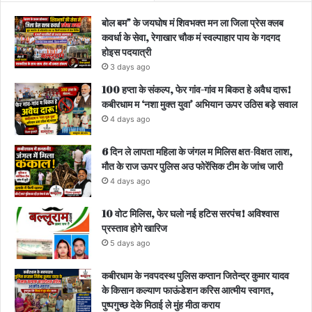
बोल बम” के जयघोष मं शिवभक्त मन ला जिला प्रेस क्लब
कवर्धा के सेवा, रेगाखार चौक मं स्वल्पाहार पाय के गदगद
होइस पदयात्री
3 days ago
100 हप्ता के संकल्प, फेर गांव-गांव म बिकत हे अवैध दारू!
कबीरधाम म ‘नशा मुक्त युवा’ अभियान ऊपर उठिस बड़े सवाल
4 days ago
6 दिन ले लापता महिला के जंगल म मिलिस क्षत-विक्षत लाश,
मौत के राज ऊपर पुलिस अउ फोरेंसिक टीम के जांच जारी
4 days ago
10 वोट मिलिस, फेर घलो नई हटिस सरपंच! अविश्वास
प्रस्ताव होगे खारिज
5 days ago
कबीरधाम के नवपदस्थ पुलिस कप्तान जितेन्द्र कुमार यादव
के किसान कल्याण फाऊंडेशन करिस आत्मीय स्वागत,
पुष्पगुच्छ देके मिठाई ले मुंह मीठा कराय