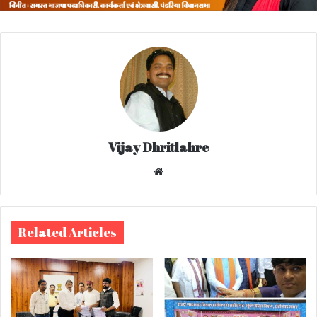
Vijay Dhritlahre
We
bsi
te
Related Articles