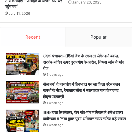
साय के संदेश – जनहित के योजना घर-घर
January 20, 2025
पहुंचावव”
July 11, 2026
Recent
Popular
उदका पंचायत म 15वां वित्त के रकम ला लेके घलो बवाल,
सरपंच-सचिव ऊपर दुरुपयोग के आरोप, निष्पक्ष जांच के मांग
तेज
3 days ago
बोल बम” के जयघोष मं शिवभक्त मन ला जिला प्रेस क्लब
कवर्धा के सेवा, रेगाखार चौक मं स्वल्पाहार पाय के गदगद
होइस पदयात्री
1 week ago
100 हप्ता के संकल्प, फेर गांव-गांव म बिकत हे अवैध दारू!
कबीरधाम म ‘नशा मुक्त युवा’ अभियान ऊपर उठिस बड़े सवाल
1 week ago