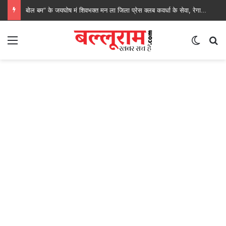
बोल बम” के जयघोष मं शिवभक्त मन ला जिला प्रेस क्लब कवर्धा के सेवा, रेगाखार चौक मं स्वल्पाहार पाय के गदगद होइस पदयात्री
Menu
Switch
S