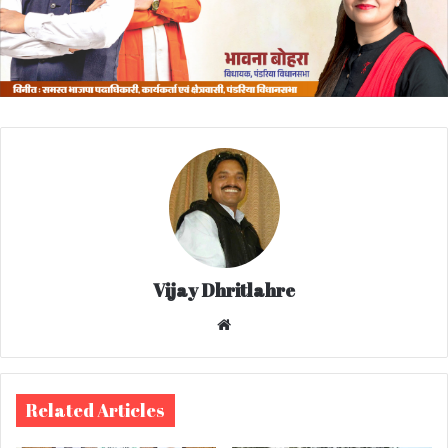
Vijay Dhritlahre
We
bsi
te
Related Articles