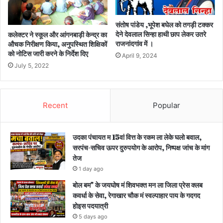
संतोष पांडेय ,भूपेश बघेल को तगड़ी टक्कर
देने देवलाल सिन्हा हाथी छाप लेकर उतरे
कलेक्टर ने स्कूल और आंगनबाड़ी केन्द्र का
राजनांदगांव में ।
औचक निरीक्षण किया, अनुपस्थित शिक्षिकों
को नोटिस जारी करने के निर्देश दिए
April 9, 2024
July 5, 2022
Recent
Popular
उदका पंचायत म 15वां वित्त के रकम ला लेके घलो बवाल,
सरपंच-सचिव ऊपर दुरुपयोग के आरोप, निष्पक्ष जांच के मांग
तेज
1 day ago
बोल बम” के जयघोष मं शिवभक्त मन ला जिला प्रेस क्लब
कवर्धा के सेवा, रेगाखार चौक मं स्वल्पाहार पाय के गदगद
होइस पदयात्री
5 days ago