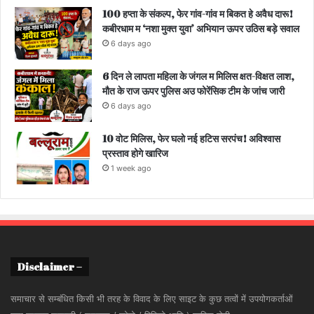
100 हप्ता के संकल्प, फेर गांव-गांव म बिकत हे अवैध दारू!
कबीरधाम म ‘नशा मुक्त युवा’ अभियान ऊपर उठिस बड़े सवाल
6 days ago
6 दिन ले लापता महिला के जंगल म मिलिस क्षत-विक्षत लाश,
मौत के राज ऊपर पुलिस अउ फोरेंसिक टीम के जांच जारी
6 days ago
10 वोट मिलिस, फेर घलो नई हटिस सरपंच! अविश्वास
प्रस्ताव होगे खारिज
1 week ago
Disclaimer –
समाचार से सम्बंधित किसी भी तरह के विवाद के लिए साइट के कुछ तत्वों में उपयोगकर्ताओं