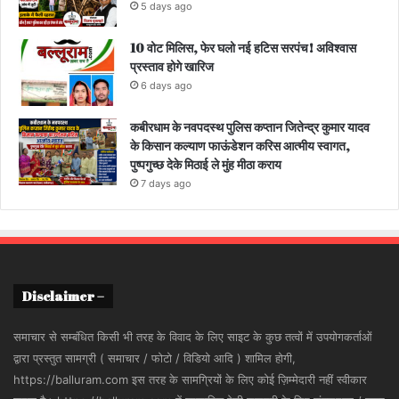
5 days ago
10 वोट मिलिस, फेर घलो नई हटिस सरपंच! अविश्वास
प्रस्ताव होगे खारिज
6 days ago
कबीरधाम के नवपदस्थ पुलिस कप्तान जितेन्द्र कुमार यादव
के किसान कल्याण फाऊंडेशन करिस आत्मीय स्वागत,
पुष्पगुच्छ देके मिठाई ले मुंह मीठा कराय
7 days ago
Disclaimer –
समाचार से सम्बंधित किसी भी तरह के विवाद के लिए साइट के कुछ तत्वों में उपयोगकर्ताओं
द्वारा प्रस्तुत सामग्री ( समाचार / फोटो / विडियो आदि ) शामिल होगी,
https://balluram.com इस तरह के सामग्रियों के लिए कोई ज़िम्मेदारी नहीं स्वीकार