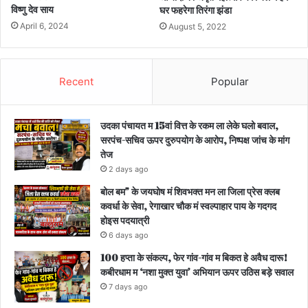
विष्णु देव साय
घर फहरेगा तिरंगा झंडा
April 6, 2024
August 5, 2022
Recent
Popular
उदका पंचायत म 15वां वित्त के रकम ला लेके घलो बवाल,
सरपंच-सचिव ऊपर दुरुपयोग के आरोप, निष्पक्ष जांच के मांग
तेज
2 days ago
बोल बम” के जयघोष मं शिवभक्त मन ला जिला प्रेस क्लब
कवर्धा के सेवा, रेगाखार चौक मं स्वल्पाहार पाय के गदगद
होइस पदयात्री
6 days ago
100 हप्ता के संकल्प, फेर गांव-गांव म बिकत हे अवैध दारू!
कबीरधाम म ‘नशा मुक्त युवा’ अभियान ऊपर उठिस बड़े सवाल
7 days ago