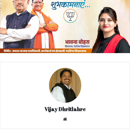
Vijay Dhritlahre
We
bsi