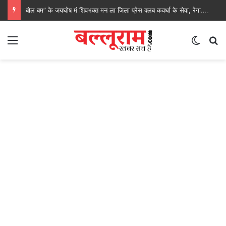
बोल बम” के जयघोष मं शिवभक्त मन ला जिला प्रेस क्लब कवर्धा के सेवा, रेगाखार चौक मं स्वल्पाहार पाय के गदगद होइस पदयात्री
Menu
Switch
S