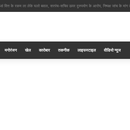
ं शिवभक्त मन ला जिला प्रेस क्लब कवर्धा के सेवा, रेगाखार चौक मं स्वल्पाहार पाय के गदगद होइ
मनोरंजन
खेल
कारोबार
तकनीक
लाइफस्टाइल
वीडियो न्यूज