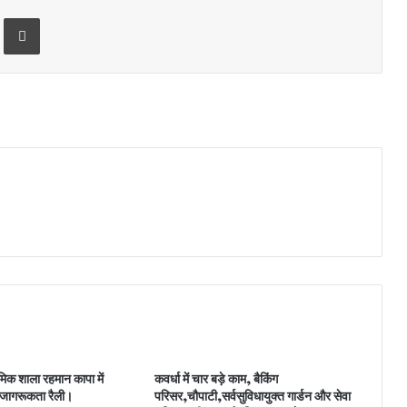
Print
मिक शाला रहमान कापा में
कवर्धा में चार बड़े काम, बैकिंग
जागरूकता रैली।
परिसर,चौपाटी,सर्वसुविधायुक्त गार्डन और सेवा