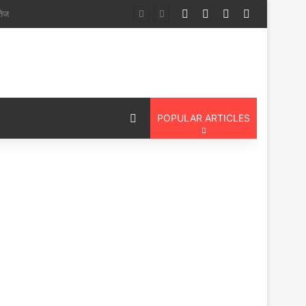
Log In
Random Article
Sidebar
Switch ski
स पदयात्री
Switch skin
POPULAR ARTICLES