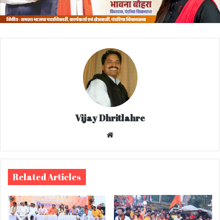
Vijay Dhritlahre
We
bsi
te
Related Articles