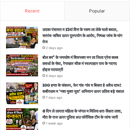
Recent
Popular
उदका पंचायत म 15वां वित्त के रकम ला लेके घलो बवाल,
सरपंच-सचिव ऊपर दुरुपयोग के आरोप, निष्पक्ष जांच के मांग
तेज
2 days ago
बोल बम” के जयघोष मं शिवभक्त मन ला जिला प्रेस क्लब
कवर्धा के सेवा, रेगाखार चौक मं स्वल्पाहार पाय के गदगद
होइस पदयात्री
6 days ago
100 हप्ता के संकल्प, फेर गांव-गांव म बिकत हे अवैध दारू!
कबीरधाम म ‘नशा मुक्त युवा’ अभियान ऊपर उठिस बड़े सवाल
7 days ago
6 दिन ले लापता महिला के जंगल म मिलिस क्षत-विक्षत लाश,
मौत के राज ऊपर पुलिस अउ फोरेंसिक टीम के जांच जारी
1 week ago