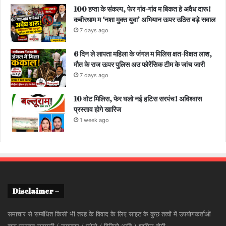
100 हप्ता के संकल्प, फेर गांव-गांव म बिकत हे अवैध दारू!
कबीरधाम म ‘नशा मुक्त युवा’ अभियान ऊपर उठिस बड़े सवाल
7 days ago
6 दिन ले लापता महिला के जंगल म मिलिस क्षत-विक्षत लाश,
मौत के राज ऊपर पुलिस अउ फोरेंसिक टीम के जांच जारी
7 days ago
10 वोट मिलिस, फेर घलो नई हटिस सरपंच! अविश्वास
प्रस्ताव होगे खारिज
1 week ago
Disclaimer –
समाचार से सम्बंधित किसी भी तरह के विवाद के लिए साइट के कुछ तत्वों में उपयोगकर्ताओं