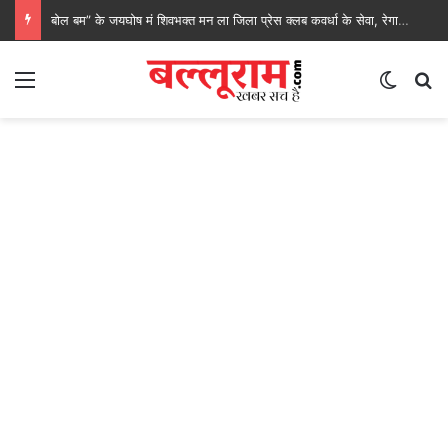
बोल बम” के जयघोष मं शिवभक्त मन ला जिला प्रेस क्लब कवर्धा के सेवा, रेगाखार चौक मं स्वल्पाहार पाय के गदगद होइस पदयात्री
Menu
Switch
S