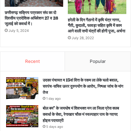
छत्तीसगढ़ सक्रिय पत्रकार संघ का दो
दिवसीय प्रादेशिक अधिवेशन 27 व 28
हरेली के दिन गैठानो में कृषि यंत्र नागर,
जुलाई को कवर्धा में।
गैंती, कुदाली, फावड़ा सहित कृषि में काम
आने वाली सभी यंत्रों की होगी पूजा, अर्चना
July 5, 2024
July 28, 2022
Recent
Popular
उदका पंचायत म 15वां वित्त के रकम ला लेके घलो बवाल,
सरपंच-सचिव ऊपर दुरुपयोग के आरोप, निष्पक्ष जांच के मांग
तेज
1 day ago
बोल बम” के जयघोष मं शिवभक्त मन ला जिला प्रेस क्लब
कवर्धा के सेवा, रेगाखार चौक मं स्वल्पाहार पाय के गदगद
होइस पदयात्री
5 days ago