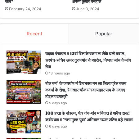
जेल*
अरुण कुमार मनहास
February 24, 2024
June 3, 2024
Recent
Popular
उदका पंचायत म 15वां वित्त के रकम ला लेके घलो बवाल,
सरपंच-सचिव ऊपर दुरुपयोग के आरोप, निष्पक्ष जांच के मांग
तेज
13 hours ago
बोल बम” के जयघोष मं शिवभक्त मन ला जिला प्रेस क्लब
कवर्धा के सेवा, रेगाखार चौक मं स्वल्पाहार पाय के गदगद
होइस पदयात्री
5 days ago
100 हप्ता के संकल्प, फेर गांव-गांव म बिकत हे अवैध दारू!
कबीरधाम म ‘नशा मुक्त युवा’ अभियान ऊपर उठिस बड़े सवाल
6 days ago