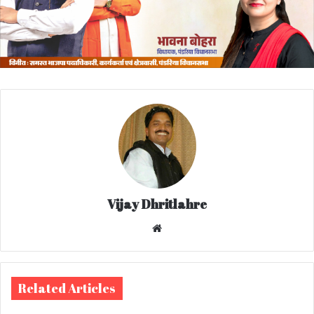
Vijay Dhritlahre
We
bsi
te
Related Articles