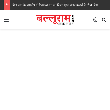
बोल बम” के जयघोष मं शिवभक्त मन ला जिला प्रेस क्लब कवर्धा के सेवा, रेगाखार चौक मं स्वल्पाहार पाय के गदगद होइस पदयात्री
Menu
Switch
S