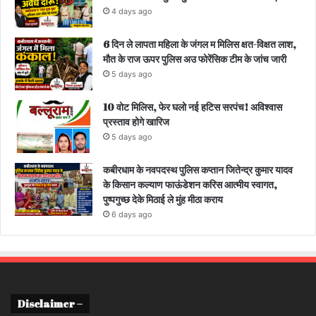
4 days ago
6 दिन ले लापता महिला के जंगल म मिलिस क्षत-विक्षत लाश,
मौत के राज ऊपर पुलिस अउ फोरेंसिक टीम के जांच जारी
5 days ago
10 वोट मिलिस, फेर घलो नई हटिस सरपंच! अविश्वास
प्रस्ताव होगे खारिज
5 days ago
कबीरधाम के नवपदस्थ पुलिस कप्तान जितेन्द्र कुमार यादव
के किसान कल्याण फाऊंडेशन करिस आत्मीय स्वागत,
पुष्पगुच्छ देके मिठाई ले मुंह मीठा कराय
6 days ago
Disclaimer –