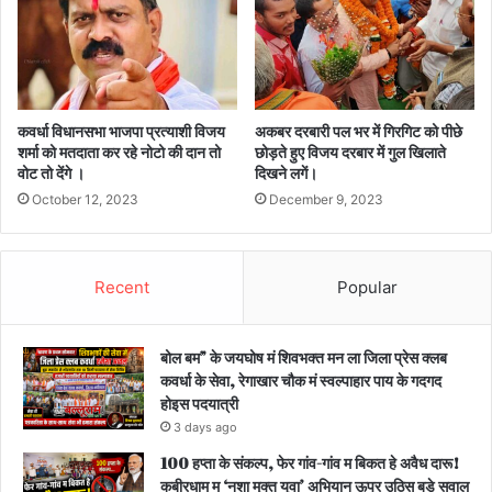
कवर्धा विधानसभा भाजपा प्रत्याशी विजय
अकबर दरबारी पल भर में गिरगिट को पीछे
शर्मा को मतदाता कर रहे नोटो की दान तो
छोड़ते हुए विजय दरबार में गुल खिलाते
वोट तो देंगे ।
दिखने लगें।
October 12, 2023
December 9, 2023
Recent
Popular
बोल बम” के जयघोष मं शिवभक्त मन ला जिला प्रेस क्लब
कवर्धा के सेवा, रेगाखार चौक मं स्वल्पाहार पाय के गदगद
होइस पदयात्री
3 days ago
100 हप्ता के संकल्प, फेर गांव-गांव म बिकत हे अवैध दारू!
कबीरधाम म ‘नशा मुक्त युवा’ अभियान ऊपर उठिस बड़े सवाल