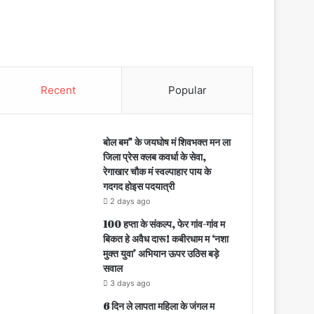
Recent
Popular
बोल बम” के जयघोष मं शिवभक्त मन ला
जिला प्रेस क्लब कवर्धा के सेवा,
रेगाखार चौक मं स्वल्पाहार पाय के
गदगद होइस पदयात्री
2 days ago
100 हप्ता के संकल्प, फेर गांव-गांव म
बिकत हे अवैध दारू! कबीरधाम म ‘नशा
मुक्त युवा’ अभियान ऊपर उठिस बड़े
सवाल
3 days ago
6 दिन ले लापता महिला के जंगल म