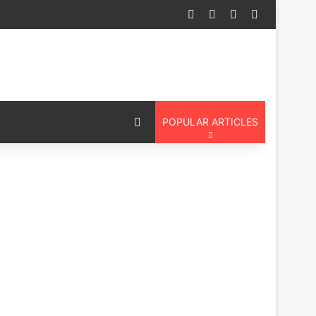
Log In
Random Article
Sidebar
Switch ski
Switch skin
POPULAR ARTICLES