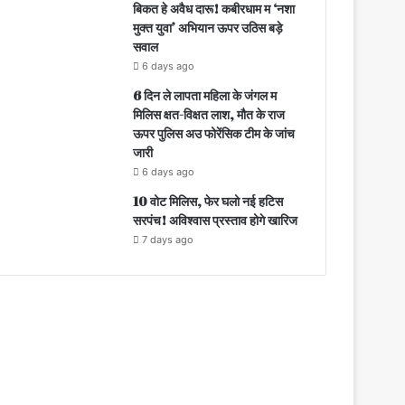
बिकत हे अवैध दारू! कबीरधाम म ‘नशा
मुक्त युवा’ अभियान ऊपर उठिस बड़े
सवाल
6 days ago
6 दिन ले लापता महिला के जंगल म
मिलिस क्षत-विक्षत लाश, मौत के राज
ऊपर पुलिस अउ फोरेंसिक टीम के जांच
जारी
6 days ago
10 वोट मिलिस, फेर घलो नई हटिस
सरपंच! अविश्वास प्रस्ताव होगे खारिज
7 days ago