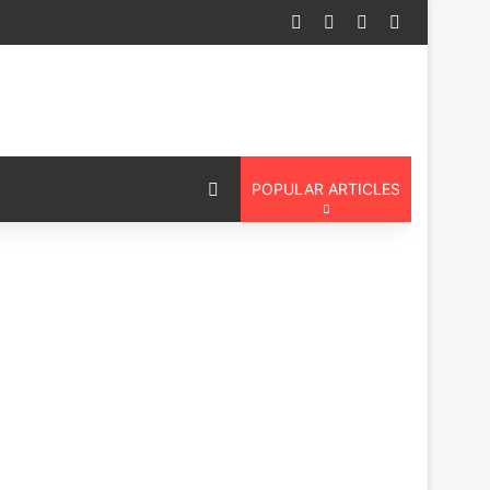
Log In
Random Article
Sidebar
Switch ski
Switch skin
POPULAR ARTICLES