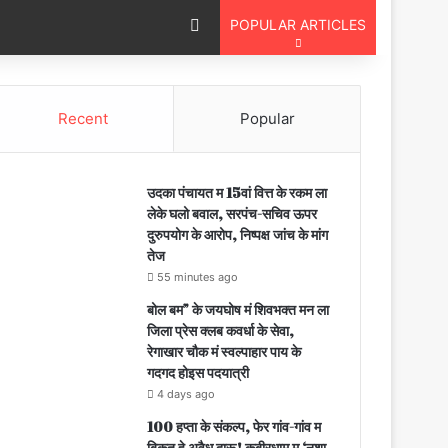
Switch skin
POPULAR ARTICLES
Recent
Popular
उदका पंचायत म 15वां वित्त के रकम ला
लेके घलो बवाल, सरपंच-सचिव ऊपर
दुरुपयोग के आरोप, निष्पक्ष जांच के मांग
तेज
55 minutes ago
बोल बम” के जयघोष मं शिवभक्त मन ला
जिला प्रेस क्लब कवर्धा के सेवा,
रेगाखार चौक मं स्वल्पाहार पाय के
गदगद होइस पदयात्री
4 days ago
100 हप्ता के संकल्प, फेर गांव-गांव म
बिकत हे अवैध दारू! कबीरधाम म ‘नशा