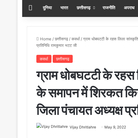
होम
दुनिया
भारत
छत्तीसगढ़
राजनीति
अपराध
Home
/
छत्तीसगढ़
/
कवर्धा
/
ग्राम धोबघटटी के रहस लिला सांस्कृत
प्रतिनिधि रामकुमार भटट जी
कवर्धा
छत्तीसगढ़
ग्राम धोबघटटी के रहस 
के समापन में शिरकत कि
जिला पंचायत अध्यक्ष प
Vijay Dhritlahre
May 9, 2022