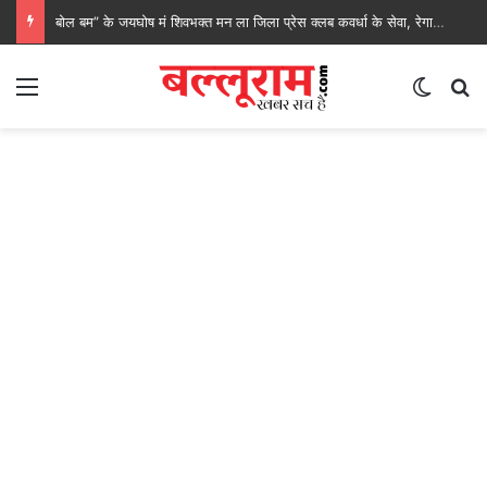
बोल बम” के जयघोष मं शिवभक्त मन ला जिला प्रेस क्लब कवर्धा के सेवा, रेगाखार चौक मं स्वल्पाहार पाय के गदगद होइस पदयात्री
Menu
Switch
S