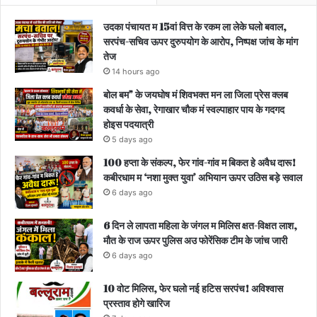
उदका पंचायत म 15वां वित्त के रकम ला लेके घलो बवाल,
सरपंच-सचिव ऊपर दुरुपयोग के आरोप, निष्पक्ष जांच के मांग
तेज
14 hours ago
बोल बम” के जयघोष मं शिवभक्त मन ला जिला प्रेस क्लब
कवर्धा के सेवा, रेगाखार चौक मं स्वल्पाहार पाय के गदगद
होइस पदयात्री
5 days ago
100 हप्ता के संकल्प, फेर गांव-गांव म बिकत हे अवैध दारू!
कबीरधाम म ‘नशा मुक्त युवा’ अभियान ऊपर उठिस बड़े सवाल
6 days ago
6 दिन ले लापता महिला के जंगल म मिलिस क्षत-विक्षत लाश,
मौत के राज ऊपर पुलिस अउ फोरेंसिक टीम के जांच जारी
6 days ago
10 वोट मिलिस, फेर घलो नई हटिस सरपंच! अविश्वास
प्रस्ताव होगे खारिज