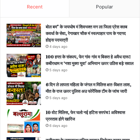
Recent
Popular
बोल बम” के जयघोष मं शिवभक्त मन ला जिला प्रेस क्लब
कवर्धा के सेवा, रेगाखार चौक मं स्वल्पाहार पाय के गदगद
होइस पदयात्री
4 days ago
100 हप्ता के संकल्प, फेर गांव-गांव म बिकत हे अवैध दारू!
कबीरधाम म ‘नशा मुक्त युवा’ अभियान ऊपर उठिस बड़े सवाल
5 days ago
6 दिन ले लापता महिला के जंगल म मिलिस क्षत-विक्षत लाश,
मौत के राज ऊपर पुलिस अउ फोरेंसिक टीम के जांच जारी
5 days ago
10 वोट मिलिस, फेर घलो नई हटिस सरपंच! अविश्वास
प्रस्ताव होगे खारिज
6 days ago