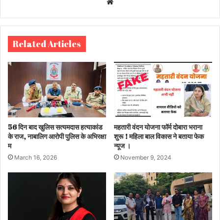
We
bsi
te
Related Articles
56 दिन बाद खुलिस सत्यमदास हत्याकांड
महतारी वंदन योजना फॉर्म दोबारा भराना
के राज, नाबालिग आरोपी पुलिस के अभिरक्षा
शुरू ! महिला बाल विकास ने बताया फेक
म
न्यूज ।
March 16, 2026
November 9, 2024