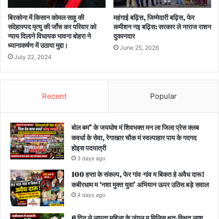
बिरकोना में किसान कोमल साहू की
महंगाई बढ़िस, जिम्मेदारी बढ़िस, फेर
संदेहास्पद मृत्यु की जाँच कर परिवार को
कमीशन नइ बढ़िस: सरकार ले नाराज राशन
न्याय दिलाने विधायक भावना बोहरा ने
दुकानदार
ध्यानाकर्षण में उठाया मुद्दा।
June 25, 2026
July 22, 2024
Recent
Popular
बोल बम” के जयघोष मं शिवभक्त मन ला जिला प्रेस क्लब
कवर्धा के सेवा, रेगाखार चौक मं स्वल्पाहार पाय के गदगद
होइस पदयात्री
3 days ago
100 हप्ता के संकल्प, फेर गांव-गांव म बिकत हे अवैध दारू!
कबीरधाम म ‘नशा मुक्त युवा’ अभियान ऊपर उठिस बड़े सवाल
4 days ago
6 दिन ले लापता महिला के जंगल म मिलिस क्षत-विक्षत लाश,