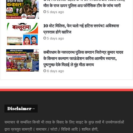
मौत के राज ऊपर पुलिस अउ फोरेंसिक टीम के जांच जारी
5 days ago
10 वोट मिलिस, फेर घलो नई हटिस सरपंच! अविश्वास
प्रस्ताव होगे खारिज
5 days ago
कबीरधाम के नवपदस्थ पुलिस कप्तान जितेन्द्र कुमार यादव
के किसान कल्याण फाऊंडेशन करिस आत्मीय स्वागत,
पुष्पगुच्छ देके मिठाई ले मुंह मीठा कराय
6 days ago
Disclaimer –
समाचार से सम्बंधित किसी भी तरह के विवाद के लिए साइट के कुछ तत्वों में उपयोगकर्ताओं
द्वारा प्रस्तुत सामग्री ( समाचार / फोटो / विडियो आदि ) शामिल होगी,