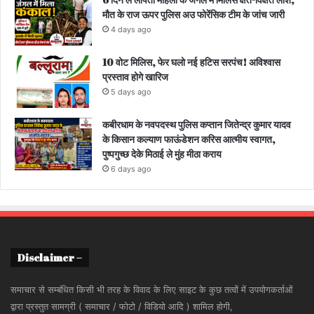
मौत के राज ऊपर पुलिस अउ फोरेंसिक टीम के जांच जारी
4 days ago
10 वोट मिलिस, फेर घलो नई हटिस सरपंच! अविश्वास
प्रस्ताव होगे खारिज
5 days ago
कबीरधाम के नवपदस्थ पुलिस कप्तान जितेन्द्र कुमार यादव
के किसान कल्याण फाऊंडेशन करिस आत्मीय स्वागत,
पुष्पगुच्छ देके मिठाई ले मुंह मीठा कराय
6 days ago
Disclaimer –
समाचार से सम्बंधित किसी भी तरह के विवाद के लिए साइट के कुछ तत्वों में उपयोगकर्ताओं
द्वारा प्रस्तुत सामग्री ( समाचार / फोटो / विडियो आदि ) शामिल होगी,