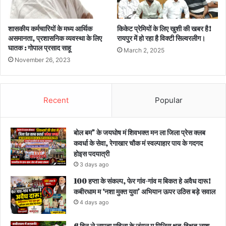
शासकीय कर्मचारियों के मध्य आर्थिक
किकेट प्रेमियों के लिए खुशी की खबर है!
असमानता, प्रशासनिक व्यवस्था के लिए
रायपुर में हो रहा है विक्टी सिल्वरलीग।
घातक : गोपाल प्रसाद साहू
March 2, 2025
November 26, 2023
Recent
Popular
बोल बम” के जयघोष मं शिवभक्त मन ला जिला प्रेस क्लब
कवर्धा के सेवा, रेगाखार चौक मं स्वल्पाहार पाय के गदगद
होइस पदयात्री
3 days ago
100 हप्ता के संकल्प, फेर गांव-गांव म बिकत हे अवैध दारू!
कबीरधाम म ‘नशा मुक्त युवा’ अभियान ऊपर उठिस बड़े सवाल
4 days ago
6 दिन ले लापता महिला के जंगल म मिलिस क्षत-विक्षत लाश,