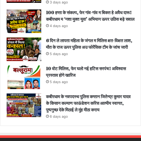
3 days ago
100 हप्ता के संकल्प, फेर गांव-गांव म बिकत हे अवैध दारू!
कबीरधाम म ‘नशा मुक्त युवा’ अभियान ऊपर उठिस बड़े सवाल
4 days ago
6 दिन ले लापता महिला के जंगल म मिलिस क्षत-विक्षत लाश,
मौत के राज ऊपर पुलिस अउ फोरेंसिक टीम के जांच जारी
5 days ago
10 वोट मिलिस, फेर घलो नई हटिस सरपंच! अविश्वास
प्रस्ताव होगे खारिज
5 days ago
कबीरधाम के नवपदस्थ पुलिस कप्तान जितेन्द्र कुमार यादव
के किसान कल्याण फाऊंडेशन करिस आत्मीय स्वागत,
पुष्पगुच्छ देके मिठाई ले मुंह मीठा कराय
6 days ago