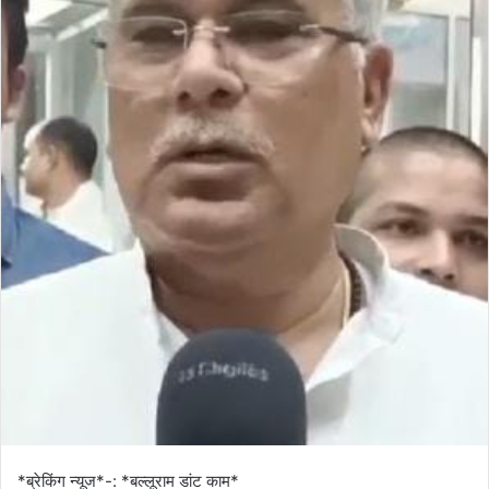
*ब्रेकिंग न्यूज*-: *बल्लूराम डांट काम*