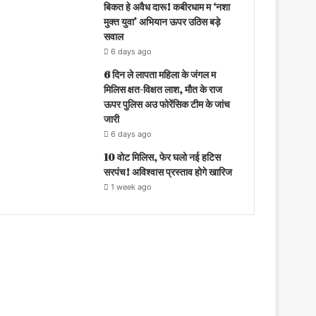
बिकत हे अवैध दारू! कबीरधाम म ‘नशा
मुक्त युवा’ अभियान ऊपर उठिस बड़े
सवाल
6 days ago
6 दिन ले लापता महिला के जंगल म
मिलिस क्षत-विक्षत लाश, मौत के राज
ऊपर पुलिस अउ फोरेंसिक टीम के जांच
जारी
6 days ago
10 वोट मिलिस, फेर घलो नई हटिस
सरपंच! अविश्वास प्रस्ताव होगे खारिज
1 week ago