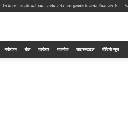
 शिवभक्त मन ला जिला प्रेस क्लब कवर्धा के सेवा, रेगाखार चौक मं स्वल्पाहार पाय के गदगद होइस 
मनोरंजन
खेल
कारोबार
तकनीक
लाइफस्टाइल
वीडियो न्यूज