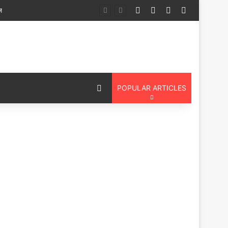
Log In
Random Article
Sidebar
Switch ski
पदयात्री
Switch skin
POPULAR ARTICLES