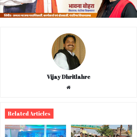
Vijay Dhritlahre
We
bsi
te
Related Articles