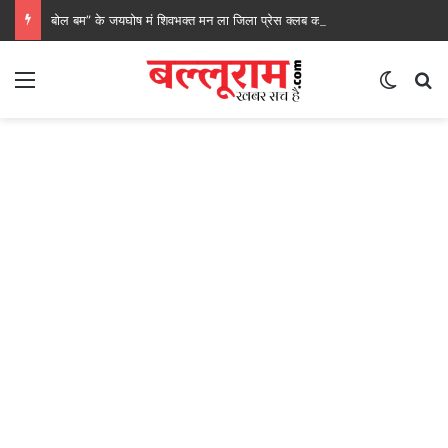
बोल बम” के जयघोष मं शिवभक्त मन ला जिला प्रेस क्लब कवर्धा के सेवा, रेगाखार चौक मं स्वल्पाहार पाय के गदगद होइस पदयात्री
Menu
Switch
S