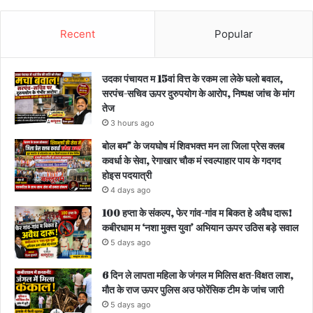
Recent
Popular
उदका पंचायत म 15वां वित्त के रकम ला लेके घलो बवाल,
सरपंच-सचिव ऊपर दुरुपयोग के आरोप, निष्पक्ष जांच के मांग
तेज
3 hours ago
बोल बम” के जयघोष मं शिवभक्त मन ला जिला प्रेस क्लब
कवर्धा के सेवा, रेगाखार चौक मं स्वल्पाहार पाय के गदगद
होइस पदयात्री
4 days ago
100 हप्ता के संकल्प, फेर गांव-गांव म बिकत हे अवैध दारू!
कबीरधाम म ‘नशा मुक्त युवा’ अभियान ऊपर उठिस बड़े सवाल
5 days ago
6 दिन ले लापता महिला के जंगल म मिलिस क्षत-विक्षत लाश,
मौत के राज ऊपर पुलिस अउ फोरेंसिक टीम के जांच जारी
5 days ago