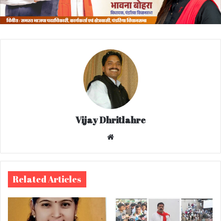
Vijay Dhritlahre
We
bsi
te
Related Articles