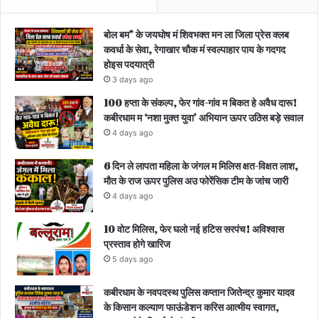
बोल बम” के जयघोष मं शिवभक्त मन ला जिला प्रेस क्लब
कवर्धा के सेवा, रेगाखार चौक मं स्वल्पाहार पाय के गदगद
होइस पदयात्री
3 days ago
100 हप्ता के संकल्प, फेर गांव-गांव म बिकत हे अवैध दारू!
कबीरधाम म ‘नशा मुक्त युवा’ अभियान ऊपर उठिस बड़े सवाल
4 days ago
6 दिन ले लापता महिला के जंगल म मिलिस क्षत-विक्षत लाश,
मौत के राज ऊपर पुलिस अउ फोरेंसिक टीम के जांच जारी
4 days ago
10 वोट मिलिस, फेर घलो नई हटिस सरपंच! अविश्वास
प्रस्ताव होगे खारिज
5 days ago
कबीरधाम के नवपदस्थ पुलिस कप्तान जितेन्द्र कुमार यादव
के किसान कल्याण फाऊंडेशन करिस आत्मीय स्वागत,