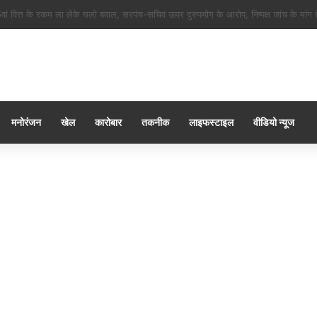
ं शिवभक्त मन ला जिला प्रेस क्लब कवर्धा के सेवा, रेगाखार चौक मं स्वल्पाहार पाय के गदगद होइ
मनोरंजन
खेल
कारोबार
तकनीक
लाइफस्टाइल
वीडियो न्यूज