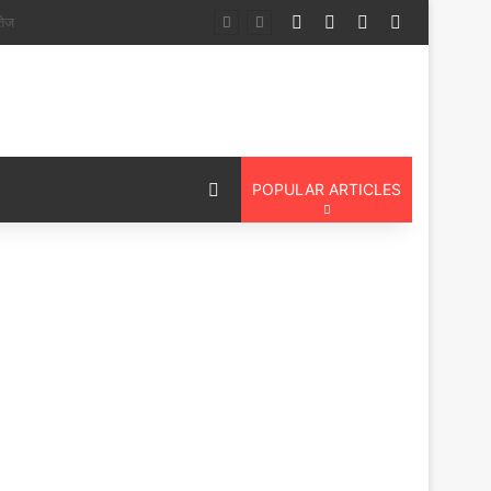
Log In
Random Article
Sidebar
Switch ski
स पदयात्री
Switch skin
POPULAR ARTICLES