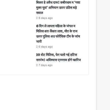
बिकत हे अवैध दारू! कबीरधाम म ‘नशा
मुक्त युवा’ अभियान ऊपर उठिस बड़े
सवाल
6 days ago
6 दिन ले लापता महिला के जंगल म
मिलिस क्षत-विक्षत लाश, मौत के राज
ऊपर पुलिस अउ फोरेंसिक टीम के जांच
जारी
6 days ago
10 वोट मिलिस, फेर घलो नई हटिस
सरपंच! अविश्वास प्रस्ताव होगे खारिज
7 days ago