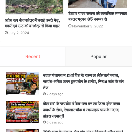
ठेठवार यादव समाज की सामाजिक समरसता
बस्तर भ्रमण 05 नवम्बर से
अवैध रूप से वनक्षेत्र में चराई करते भेड़,
बकरी एवं ऊंट को वनक्षेत्र से किया बाहर
November 3, 2022
July 2, 2024
Recent
Popular
उदका पंचायत म 15वां वित्त के रकम ला लेके घलो बवाल,
सरपंच-सचिव ऊपर दुरुपयोग के आरोप, निष्पक्ष जांच के मांग
तेज
2 days ago
बोल बम” के जयघोष मं शिवभक्त मन ला जिला प्रेस क्लब
कवर्धा के सेवा, रेगाखार चौक मं स्वल्पाहार पाय के गदगद
होइस पदयात्री
6 days ago
100 हप्ता के संकल्प, फेर गांव-गांव म बिकत हे अवैध दारू!