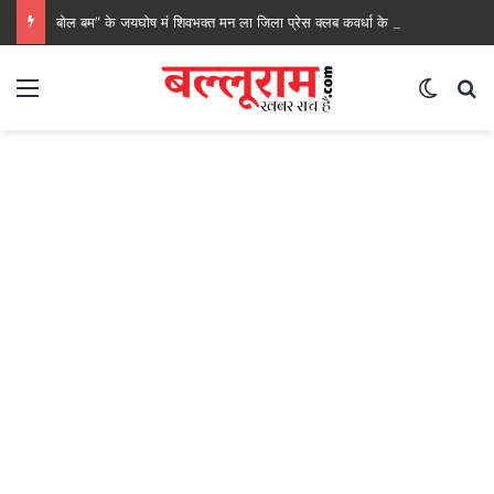
बोल बम” के जयघोष मं शिवभक्त मन ला जिला प्रेस क्लब कवर्धा के सेवा, रेगाखार चौक मं स्वल्पाहार पाय के गदगद होइस पदयात्री
Menu
Switch
S