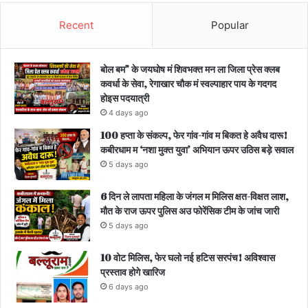
Recent
Popular
बोल बम” के जयघोष मं शिवभक्त मन ला जिला प्रेस क्लब
कवर्धा के सेवा, रेगाखार चौक मं स्वल्पाहार पाय के गदगद
होइस पदयात्री
4 days ago
100 हप्ता के संकल्प, फेर गांव-गांव म बिकत हे अवैध दारू!
कबीरधाम म ‘नशा मुक्त युवा’ अभियान ऊपर उठिस बड़े सवाल
5 days ago
6 दिन ले लापता महिला के जंगल म मिलिस क्षत-विक्षत लाश,
मौत के राज ऊपर पुलिस अउ फोरेंसिक टीम के जांच जारी
5 days ago
10 वोट मिलिस, फेर घलो नई हटिस सरपंच! अविश्वास
प्रस्ताव होगे खारिज
6 days ago