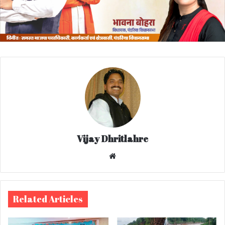
Vijay Dhritlahre
We
bsi
te
Related Articles