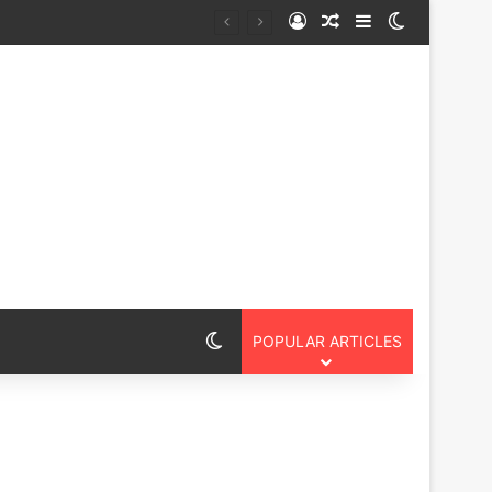
Log In
Random Article
Sidebar
Switch ski
स पदयात्री
Switch skin
POPULAR ARTICLES