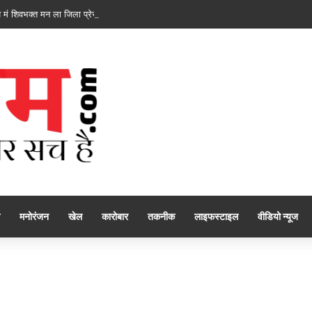
ं शिवभक्त मन ला जिला प्रेस क्लब कवर्धा के सेवा, रेगाखार चौक मं स्वल्पाहार पाय के गदगद होइ
मनोरंजन
खेल
कारोबार
तकनीक
लाइफस्टाइल
वीडियो न्यूज