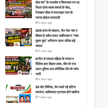
बोल बम” के जयघोष मं शिवभक्त मन ला
जिला प्रेस क्लब कवर्धा के सेवा,
रेगाखार चौक मं स्वल्पाहार पाय के
गदगद होइस पदयात्री
5 days ago
100 हप्ता के संकल्प, फेर गांव-गांव म
बिकत हे अवैध दारू! कबीरधाम म ‘नशा
मुक्त युवा’ अभियान ऊपर उठिस बड़े
सवाल
6 days ago
6 दिन ले लापता महिला के जंगल म
मिलिस क्षत-विक्षत लाश, मौत के राज
ऊपर पुलिस अउ फोरेंसिक टीम के जांच
जारी
6 days ago
10 वोट मिलिस, फेर घलो नई हटिस
सरपंच! अविश्वास प्रस्ताव होगे खारिज
7 days ago