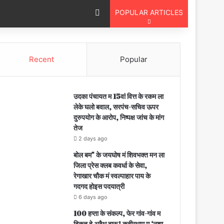
Switch skin
POPULAR ARTICLES
Recent
Popular
उदका पंचायत म 15वां वित्त के रकम ला
लेके घलो बवाल, सरपंच-सचिव ऊपर
दुरुपयोग के आरोप, निष्पक्ष जांच के मांग
तेज
2 days ago
बोल बम” के जयघोष मं शिवभक्त मन ला
जिला प्रेस क्लब कवर्धा के सेवा,
रेगाखार चौक मं स्वल्पाहार पाय के
गदगद होइस पदयात्री
6 days ago
100 हप्ता के संकल्प, फेर गांव-गांव म
बिकत हे अवैध दारू! कबीरधाम म ‘नशा