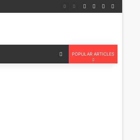
Log In
Random Article
Sidebar
Switch ski
ल
Switch skin
POPULAR ARTICLES