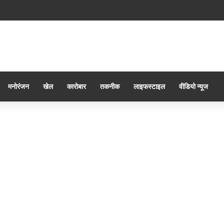
्प, फेर गांव-गांव म बिकत हे अवैध दारू! कबीरधाम म ‘नशा मुक्त युवा’ अभियान ऊपर उठिस बड़े सवा
मनोरंजन
खेल
कारोबार
तकनीक
लाइफस्टाइल
वीडियो न्यूज