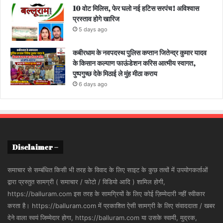
10 वोट मिलिस, फेर घलो नई हटिस सरपंच! अविश्वास
प्रस्ताव होगे खारिज
5 days ago
कबीरधाम के नवपदस्थ पुलिस कप्तान जितेन्द्र कुमार यादव
के किसान कल्याण फाऊंडेशन करिस आत्मीय स्वागत,
पुष्पगुच्छ देके मिठाई ले मुंह मीठा कराय
6 days ago
Disclaimer –
समाचार से सम्बंधित किसी भी तरह के विवाद के लिए साइट के कुछ तत्वों में उपयोगकर्ताओं
द्वारा प्रस्तुत सामग्री ( समाचार / फोटो / विडियो आदि ) शामिल होगी,
https://balluram.com इस तरह के सामग्रियों के लिए कोई ज़िम्मेदारी नहीं स्वीकार
करता है। https://balluram.com में प्रकाशित ऐसी सामग्री के लिए संवाददाता / खबर
देने वाला स्वयं जिम्मेदार होगा, https://balluram.com या उसके स्वामी, मुद्रक,