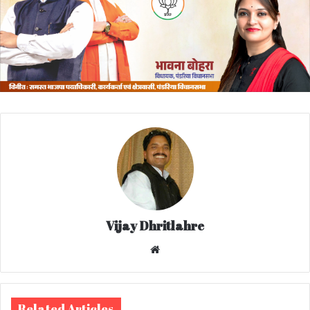
Vijay Dhritlahre
We
bsi
te
Related Articles