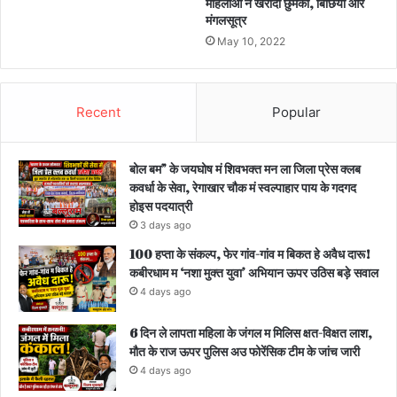
महिलाओं ने खरीदी छुमका, बिछिया और
मंगलसूत्र
May 10, 2022
Recent
Popular
बोल बम” के जयघोष मं शिवभक्त मन ला जिला प्रेस क्लब
कवर्धा के सेवा, रेगाखार चौक मं स्वल्पाहार पाय के गदगद
होइस पदयात्री
3 days ago
100 हप्ता के संकल्प, फेर गांव-गांव म बिकत हे अवैध दारू!
कबीरधाम म ‘नशा मुक्त युवा’ अभियान ऊपर उठिस बड़े सवाल
4 days ago
6 दिन ले लापता महिला के जंगल म मिलिस क्षत-विक्षत लाश,
मौत के राज ऊपर पुलिस अउ फोरेंसिक टीम के जांच जारी
4 days ago