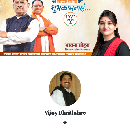
Vijay Dhritlahre
We
bsi