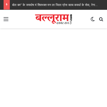
बोल बम” के जयघोष मं शिवभक्त मन ला जिला प्रेस क्लब कवर्धा के सेवा, रेगाखार चौक मं स्वल्पाहार पाय के गदगद होइस पदयात्री
Menu
Switch
S