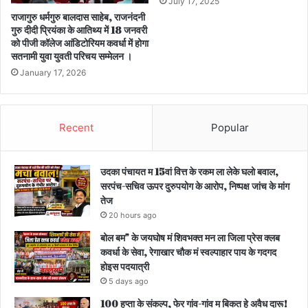
July 17, 2025
राजागुरु धर्मगुरु बालदास साहेब, राजनंदनी
गुरु दीदी प्रियंका के आतिथ्य में 18 जनवरी
को पीजी कॉलेज आंडिटोरियम कवर्धा में होगा
सतनामी युवा युवती परिचय सम्मेलन ।
January 17, 2026
Recent
Popular
उदका पंचायत म 15वां वित्त के रकम ला लेके घलो बवाल,
सरपंच-सचिव ऊपर दुरुपयोग के आरोप, निष्पक्ष जांच के मांग
तेज
20 hours ago
बोल बम” के जयघोष मं शिवभक्त मन ला जिला प्रेस क्लब
कवर्धा के सेवा, रेगाखार चौक मं स्वल्पाहार पाय के गदगद
होइस पदयात्री
5 days ago
100 हप्ता के संकल्प, फेर गांव-गांव म बिकत हे अवैध दारू!