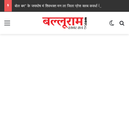
बोल बम” के जयघोष मं शिवभक्त मन ला जिला प्रेस क्लब कवर्धा के सेवा, रेगाखार चौक मं स्वल्पाहार पाय के गदगद होइस पदयात्री
Menu
Switch
S