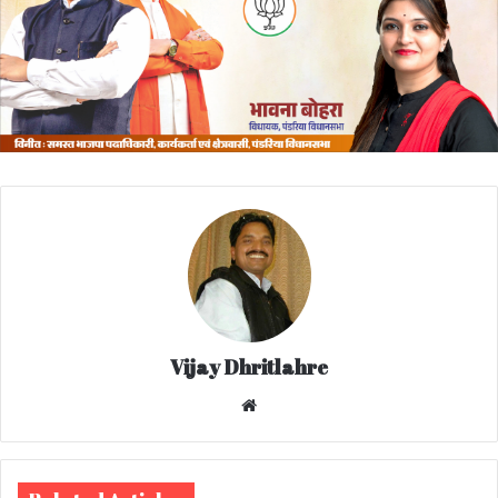
Vijay Dhritlahre
We
bsi
te