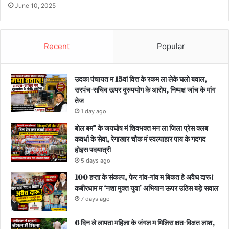
June 10, 2025
Recent
Popular
उदका पंचायत म 15वां वित्त के रकम ला लेके घलो बवाल,
सरपंच-सचिव ऊपर दुरुपयोग के आरोप, निष्पक्ष जांच के मांग
तेज
1 day ago
बोल बम” के जयघोष मं शिवभक्त मन ला जिला प्रेस क्लब
कवर्धा के सेवा, रेगाखार चौक मं स्वल्पाहार पाय के गदगद
होइस पदयात्री
5 days ago
100 हप्ता के संकल्प, फेर गांव-गांव म बिकत हे अवैध दारू!
कबीरधाम म ‘नशा मुक्त युवा’ अभियान ऊपर उठिस बड़े सवाल
7 days ago
6 दिन ले लापता महिला के जंगल म मिलिस क्षत-विक्षत लाश,