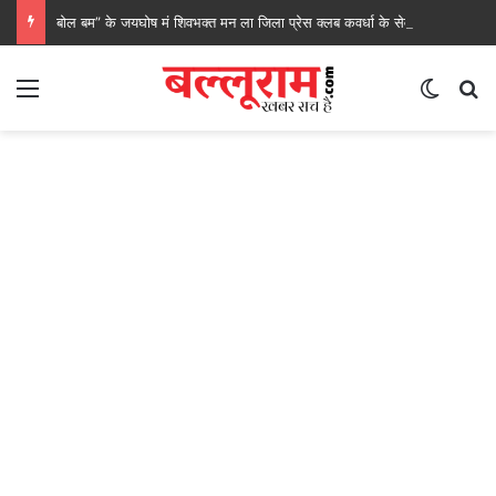
बोल बम” के जयघोष मं शिवभक्त मन ला जिला प्रेस क्लब कवर्धा के सेवा, रेगाखार चौक मं स्वल्पाहार पाय के गदगद होइस पदयात्री
Menu
Switch
S