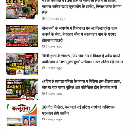
उदका पंचायत म 15वां वित्त के रकम ला लेके घलो बवाल,
सरपंच-सचिव ऊपर दुरुपयोग के आरोप, निष्पक्ष जांच के मांग
तेज
20 hours ago
बोल बम” के जयघोष मं शिवभक्त मन ला जिला प्रेस क्लब
कवर्धा के सेवा, रेगाखार चौक मं स्वल्पाहार पाय के गदगद
होइस पदयात्री
5 days ago
100 हप्ता के संकल्प, फेर गांव-गांव म बिकत हे अवैध दारू!
कबीरधाम म ‘नशा मुक्त युवा’ अभियान ऊपर उठिस बड़े सवाल
6 days ago
6 दिन ले लापता महिला के जंगल म मिलिस क्षत-विक्षत लाश,
मौत के राज ऊपर पुलिस अउ फोरेंसिक टीम के जांच जारी
6 days ago
10 वोट मिलिस, फेर घलो नई हटिस सरपंच! अविश्वास
प्रस्ताव होगे खारिज
7 days ago