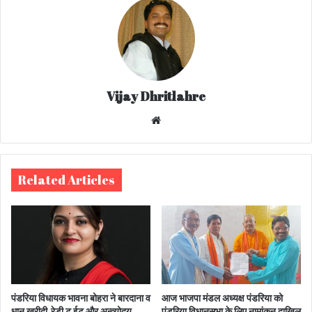
Vijay Dhritlahre
We
bsi
te
Related Articles
पंडरिया विधायक भावना बोहरा ने बारदाना व
आज भाजपा मंडल अध्यक्ष पंडरिया को
धान खरीदी,रेडी टू ईट और अन्त्योदय
पंडरिया विधानसभा के लिए नामांकन दाखिल