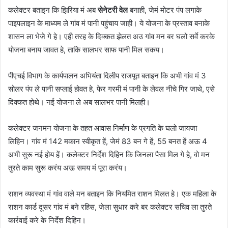
कलेक्टर बताइन कि झिरिया मं अब
सेनेटरी वेल
बनाही, जेमं मोटर पंप लगाके
पाइपलाइन के माध्यम ले गांव मं पानी पहुंचाय जाही। ये योजना के प्रस्ताव बनाके
शासन ला भेजे गे हे। एही तरह के दिक्कत झेलत अउ गांव मन बर घलो सर्वे करके
योजना बनाय जावत हे, ताकि सालभर साफ पानी मिल सकय।
पीएचई विभाग के कार्यपालन अभियंता दिलीप राजपूत बताइन कि अभी गांव मं 3
सोलर पंप ले पानी सप्लाई होवत हे, फेर गरमी मं पानी के लेवल नीचे गिर जाथे, एसे
दिक्कत होथे। नई योजना ले अब सालभर पानी मिलही।
कलेक्टर जनमन योजना के तहत आवास निर्माण के प्रगति के घलो जायजा
लिहिन। गांव मं 142 मकान स्वीकृत हें, जेमं 83 बन गे हें, 55 बनत हें अऊ 4
अभी सुरू नई होय हें। कलेक्टर निर्देश दिहिन कि जिनला पैसा मिल गे हे, वो मन
तुरते काम सुरू करंय अऊ समय मं पूरा करंय।
राशन व्यवस्था मं गांव वाले मन बताइन कि नियमित राशन मिलत हे। एक महिला के
राशन कार्ड दूसर गांव मं बने रहिस, जेला सुधार करे बर कलेक्टर सचिव ला तुरते
कार्रवाई करे के निर्देश दिहिन।