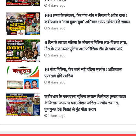
4 days ago
100 हप्ता के संकल्प, फेर गांव-गांव म बिकत हे अवैध दारू!
कबीरधाम म ‘नशा मुक्त युवा’ अभियान ऊपर उठिस बड़े सवाल
5 days ago
6 दिन ले लापता महिला के जंगल म मिलिस क्षत-विक्षत लाश,
मौत के राज ऊपर पुलिस अउ फोरेंसिक टीम के जांच जारी
5 days ago
10 वोट मिलिस, फेर घलो नई हटिस सरपंच! अविश्वास
प्रस्ताव होगे खारिज
6 days ago
कबीरधाम के नवपदस्थ पुलिस कप्तान जितेन्द्र कुमार यादव
के किसान कल्याण फाऊंडेशन करिस आत्मीय स्वागत,
पुष्पगुच्छ देके मिठाई ले मुंह मीठा कराय
1 week ago