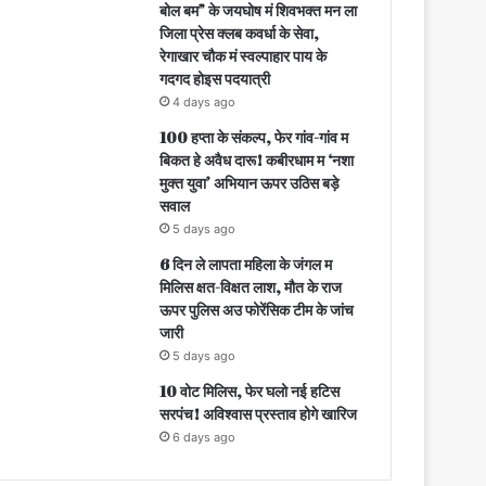
बोल बम” के जयघोष मं शिवभक्त मन ला
जिला प्रेस क्लब कवर्धा के सेवा,
रेगाखार चौक मं स्वल्पाहार पाय के
गदगद होइस पदयात्री
4 days ago
100 हप्ता के संकल्प, फेर गांव-गांव म
बिकत हे अवैध दारू! कबीरधाम म ‘नशा
मुक्त युवा’ अभियान ऊपर उठिस बड़े
सवाल
5 days ago
6 दिन ले लापता महिला के जंगल म
मिलिस क्षत-विक्षत लाश, मौत के राज
ऊपर पुलिस अउ फोरेंसिक टीम के जांच
जारी
5 days ago
10 वोट मिलिस, फेर घलो नई हटिस
सरपंच! अविश्वास प्रस्ताव होगे खारिज
6 days ago