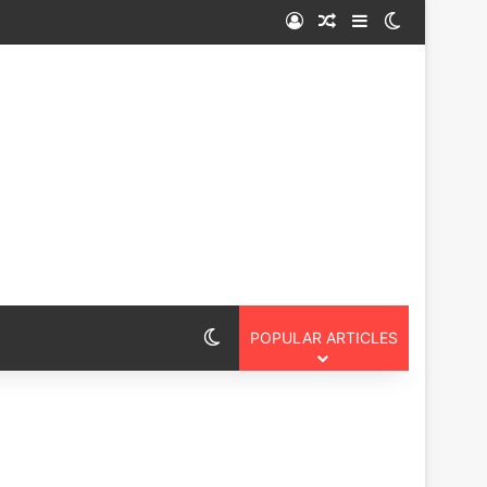
Log In
Random Article
Sidebar
Switch ski
Switch skin
POPULAR ARTICLES