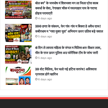
बोल बम” के जयघोष मं शिवभक्त मन ला जिला प्रेस क्लब
कवर्धा के सेवा, रेगाखार चौक मं स्वल्पाहार पाय के गदगद
होइस पदयात्री
4 days ago
100 हप्ता के संकल्प, फेर गांव-गांव म बिकत हे अवैध दारू!
कबीरधाम म ‘नशा मुक्त युवा’ अभियान ऊपर उठिस बड़े सवाल
5 days ago
6 दिन ले लापता महिला के जंगल म मिलिस क्षत-विक्षत लाश,
मौत के राज ऊपर पुलिस अउ फोरेंसिक टीम के जांच जारी
5 days ago
10 वोट मिलिस, फेर घलो नई हटिस सरपंच! अविश्वास
प्रस्ताव होगे खारिज
6 days ago