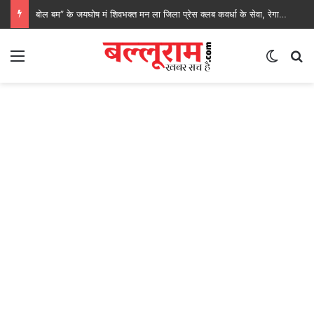
बोल बम” के जयघोष मं शिवभक्त मन ला जिला प्रेस क्लब कवर्धा के सेवा, रेगाखार चौक मं स्वल्पाहार पाय के गदगद होइस पदयात्री
Menu
Switch
S