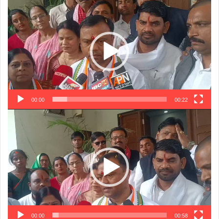
Player
00:00
00:22
Video
Player
00:00
00:58