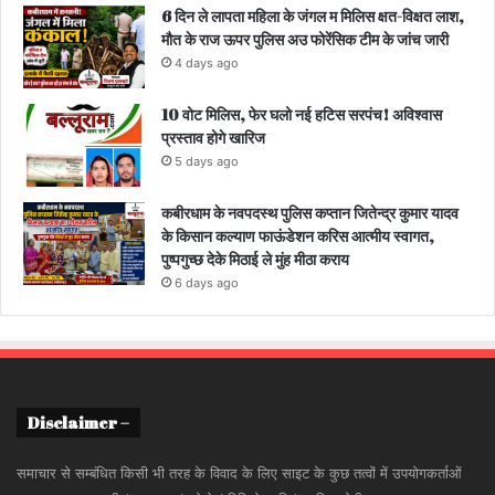
6 दिन ले लापता महिला के जंगल म मिलिस क्षत-विक्षत लाश,
मौत के राज ऊपर पुलिस अउ फोरेंसिक टीम के जांच जारी
4 days ago
10 वोट मिलिस, फेर घलो नई हटिस सरपंच! अविश्वास
प्रस्ताव होगे खारिज
5 days ago
कबीरधाम के नवपदस्थ पुलिस कप्तान जितेन्द्र कुमार यादव
के किसान कल्याण फाऊंडेशन करिस आत्मीय स्वागत,
पुष्पगुच्छ देके मिठाई ले मुंह मीठा कराय
6 days ago
Disclaimer –
समाचार से सम्बंधित किसी भी तरह के विवाद के लिए साइट के कुछ तत्वों में उपयोगकर्ताओं