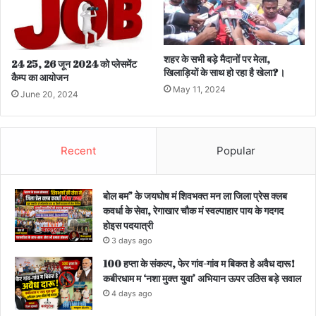
शहर के सभी बड़े मैदानों पर मेला,
24 25, 26 जून 2024 को प्लेसमेंट
खिलाड़ियों के साथ हो रहा है खेला?।
कैम्प का आयोजन
May 11, 2024
June 20, 2024
Recent
Popular
बोल बम” के जयघोष मं शिवभक्त मन ला जिला प्रेस क्लब
कवर्धा के सेवा, रेगाखार चौक मं स्वल्पाहार पाय के गदगद
होइस पदयात्री
3 days ago
100 हप्ता के संकल्प, फेर गांव-गांव म बिकत हे अवैध दारू!
कबीरधाम म ‘नशा मुक्त युवा’ अभियान ऊपर उठिस बड़े सवाल
4 days ago