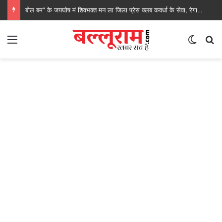
बोल बम” के जयघोष मं शिवभक्त मन ला जिला प्रेस क्लब कवर्धा के सेवा, रेगाखार चौक मं स्वल्पाहार पाय के गदगद होइस पदयात्री
Menu
Switch
S