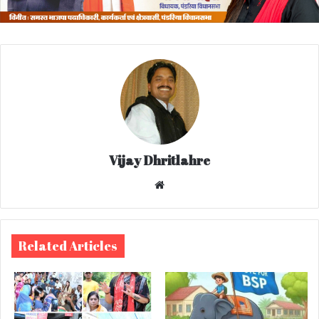
Vijay Dhritlahre
We
bsi
te
Related Articles