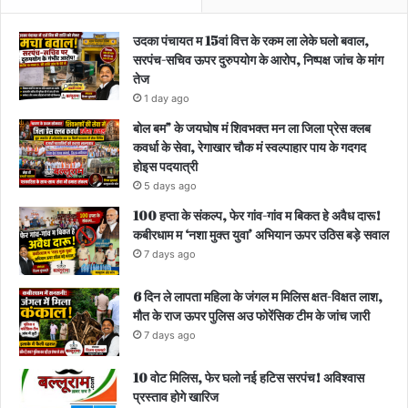
उदका पंचायत म 15वां वित्त के रकम ला लेके घलो बवाल,
सरपंच-सचिव ऊपर दुरुपयोग के आरोप, निष्पक्ष जांच के मांग
तेज
1 day ago
बोल बम” के जयघोष मं शिवभक्त मन ला जिला प्रेस क्लब
कवर्धा के सेवा, रेगाखार चौक मं स्वल्पाहार पाय के गदगद
होइस पदयात्री
5 days ago
100 हप्ता के संकल्प, फेर गांव-गांव म बिकत हे अवैध दारू!
कबीरधाम म ‘नशा मुक्त युवा’ अभियान ऊपर उठिस बड़े सवाल
7 days ago
6 दिन ले लापता महिला के जंगल म मिलिस क्षत-विक्षत लाश,
मौत के राज ऊपर पुलिस अउ फोरेंसिक टीम के जांच जारी
7 days ago
10 वोट मिलिस, फेर घलो नई हटिस सरपंच! अविश्वास
प्रस्ताव होगे खारिज